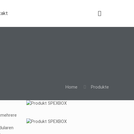
takt
Home
Produkte
n mehrere
dularen