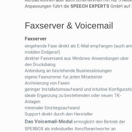
Aufbau können aber auch Unternehmen mit nur 5 Nebens
Anpassungen führt die
SPEECH EXPERTS
GmbH auf K
Faxserver & Voicemail
Faxserver
eingehende Faxe direkt als E-Mail empfangen (auch am
mobilen Endgerat)
direkter Faxversand aus Windows-Anwendungen uber
den Druckdialog
Anbindung an bestehende Businesslosungen
eigene Faxnummer fur jeden Mitarbeiter
Archivierung von Faxen
geringer Installationsaufwand und intuitive Konfigurati
ideale Erganzung zu bestehenden oder neuen TK-
Anlagen
minimaler Einstiegsaufwand
Support direkt durch den Hersteller
Das Voicemail-Modul
ermoglicht den Betrieb der
SPEXBOX als individueller Anrufbeantworter an