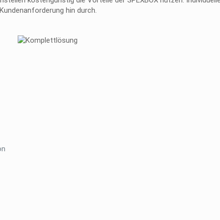
tellen kostengünstig die Vorteile der SPEXBOX nutzen. Individuell
undenanforderung hin durch.
on